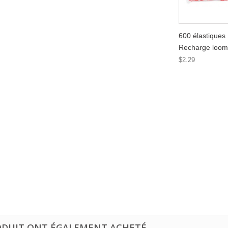
600 élastique
Recharge loom
$2.29
ODUIT ONT ÉGALEMENT ACHETÉ...