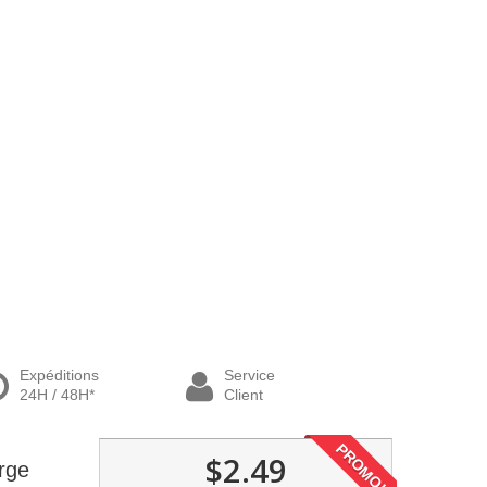
Expéditions
Service
24H / 48H*
Client
PROMO!
$2.49
rge