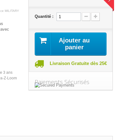
nce
MILITARY
Quantité :
us
 avec
Ajouter au
panier
Livraison Gratuite dès 25€
de 3 ans
ra-Z-Loom
Paiements Sécurisés