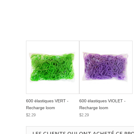
600 élastiques VERT -
600 élastiques VIOLET -
Recharge loom
Recharge loom
$2.29
$2.29
LES CLIENTS QUI ONT ACHETÉ CE PR