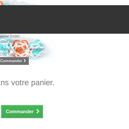
anier
(vide)
ucun produit
ivraison gratuite !
Livraison
0.00
Total
Commander
ans votre panier.
Commander