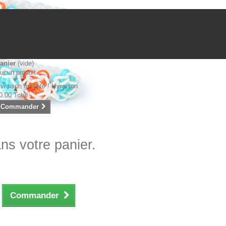
anier
(vide)
ucun produit
ivraison gratuite !
Livraison
0.00
Total
Commander
ans votre panier.
Commander