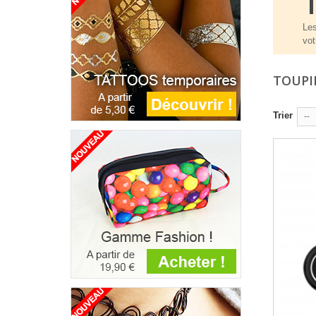
Les
vot
TOUPI
Trier
--