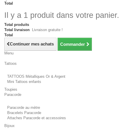
Total
Il y a 1 produit dans votre panier.
Total produits
Total livraison
Livraison gratuite !
Total
Continuer mes achats
Commander
Menu
Tattoos
TATTOOS Métalliques Or & Argent
Mini Tattoos enfants
Toupies
Paracorde
Paracorde au mètre
Bracelets Paracorde
Attaches Paracorde et accessoires
Bijoux