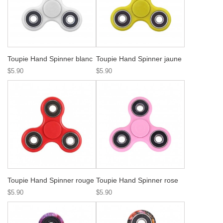
Toupie Hand Spinner blanc
Toupie Hand Spinner jaune
$5.90
$5.90
Toupie Hand Spinner rouge
Toupie Hand Spinner rose
$5.90
$5.90