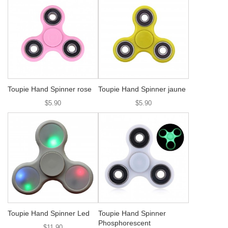
Toupie Hand Spinner rose
Toupie Hand Spinner jaune
$5.90
$5.90
Toupie Hand Spinner Led
Toupie Hand Spinner
Phosphorescent
$11.90