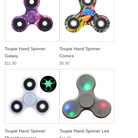
Toupie Hand Spinner
Toupie Hand Spinner
Galaxy
Comics
$11.90
$6.90
Toupie Hand Spinner
Toupie Hand Spinner Led