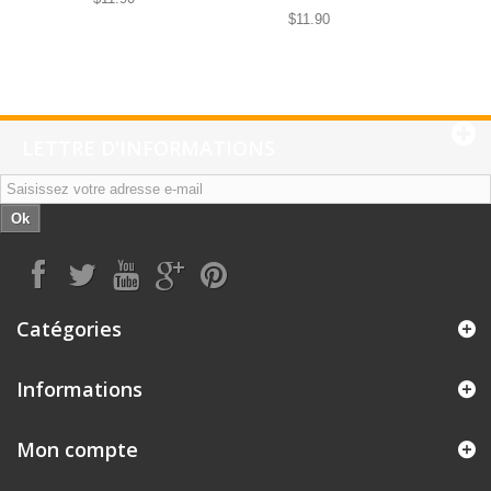
$11.90
LETTRE D'INFORMATIONS
Ok
Catégories
Informations
Mon compte