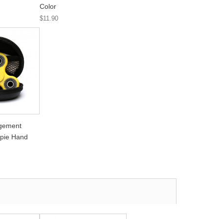
Color
$11.90
gement
upie Hand