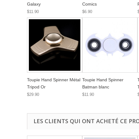
Galaxy
Comics
$11.90
$6.90
Toupie Hand Spinner Métal
Toupie Hand Spinner
Tripod Or
Batman blanc
$29.90
$11.90
LES CLIENTS QUI ONT ACHETÉ CE PR