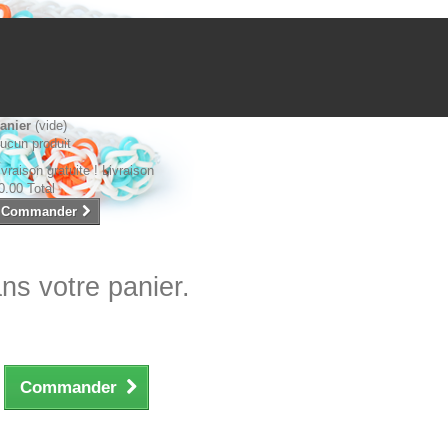
anier
(vide)
ucun produit
ivraison gratuite !
Livraison
0.00
Total
Commander
ans votre panier.
Commander