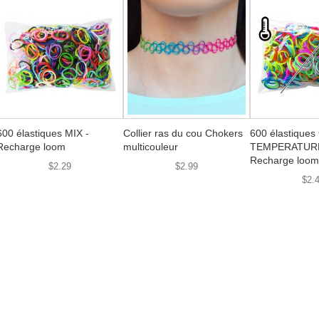
600 élastiques MIX -
Collier ras du cou Chokers
600 élastique
Recharge loom
multicouleur
TEMPERATURE
Recharge loom
$2.29
$2.99
$2.