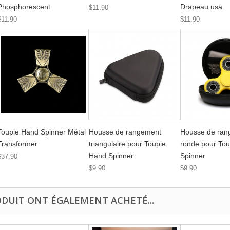
Phosphorescent
Drapeau usa
$11.90
$11.90
$11.90
Toupie Hand Spinner Métal
Housse de rangement
Housse de ran
Transformer
triangulaire pour Toupie
ronde pour To
Hand Spinner
Spinner
$37.90
$9.90
$9.90
ODUIT ONT ÉGALEMENT ACHETÉ...