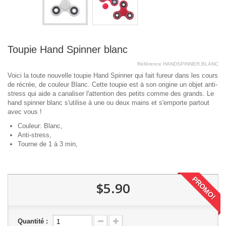
Toupie Hand Spinner blanc
Référence
HANDSPINNER.BLANC
Voici la toute nouvelle toupie Hand Spinner qui fait fureur dans les cours
de récrée, de couleur Blanc. Cette toupie est à son origine un objet anti-
stress qui aide a canaliser l'attention des petits comme des grands. Le
hand spinner blanc s'utilise à une ou deux mains et s'emporte partout
avec vous !
Couleur: Blanc,
Anti-stress,
Tourne de 1 à 3 min,
PROMO!
$5.90
Quantité :