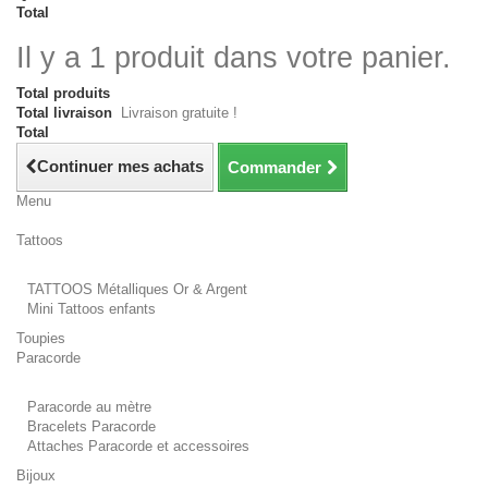
Total
Il y a 1 produit dans votre panier.
Total produits
Total livraison
Livraison gratuite !
Total
Continuer mes achats
Commander
Menu
Tattoos
TATTOOS Métalliques Or & Argent
Mini Tattoos enfants
Toupies
Paracorde
Paracorde au mètre
Bracelets Paracorde
Attaches Paracorde et accessoires
Bijoux