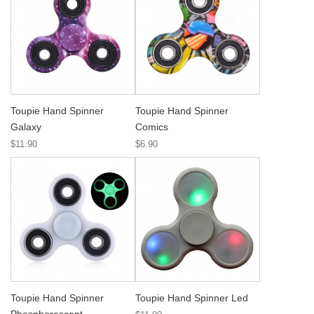
Toupie Hand Spinner
Toupie Hand Spinner
Galaxy
Comics
$11.90
$6.90
Toupie Hand Spinner
Toupie Hand Spinner Led