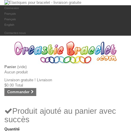
Connexion
Français
Français
English
Contactez-nous
Panier
(vide)
Aucun produit
Livraison gratuite !
Livraison
$0.00
Total
Commander
Produit ajouté au panier avec
succès
Quantité