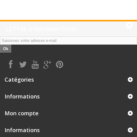
LETTRE D'INFORMATIONS
Ok
Catégories
Informations
Mon compte
Informations