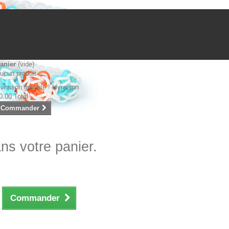
anier
(vide)
ucun produit
ivraison gratuite !
Livraison
0.00
Total
Commander
ans votre panier.
Commander