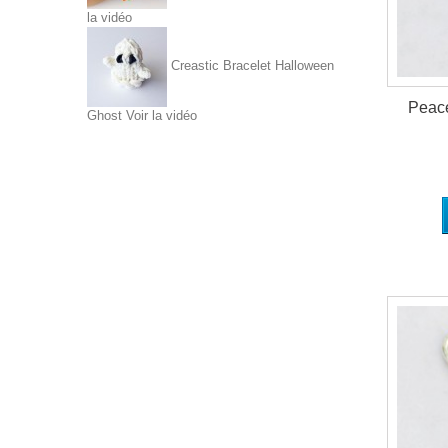
la vidéo
Creastic Bracelet Halloween
Peace
Ghost
Voir la vidéo