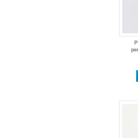
P
pen