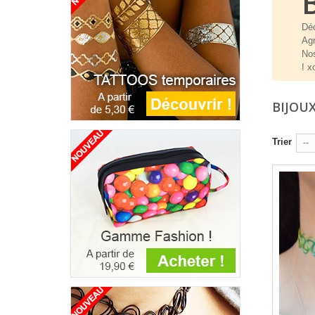
Déc
Agr
Nos
! x
BIJOU
Trier
--