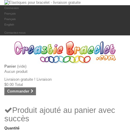
Connexion
Français
Français
English
Contactez-nous
Panier
(vide)
Aucun produit
Livraison gratuite !
Livraison
$0.00
Total
Commander
Produit ajouté au panier avec
succès
Quantité