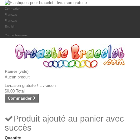
Connexion
Français
Français
English
Contactez-nous
Panier
(vide)
Aucun produit
Livraison gratuite !
Livraison
$0.00
Total
Commander
Produit ajouté au panier avec
succès
Quantité