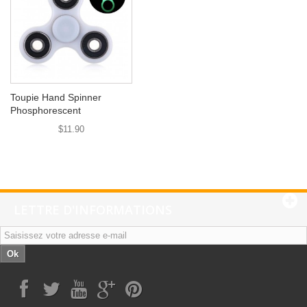
Toupie Hand Spinner
Phosphorescent
$11.90
LETTRE D'INFORMATIONS
Ok