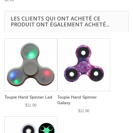
LES CLIENTS QUI ONT ACHETÉ CE
PRODUIT ONT ÉGALEMENT ACHETÉ...
Toupie Hand Spinner Led
Toupie Hand Spinner
Galaxy
$11.90
$11.90