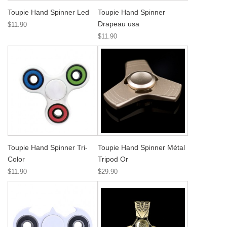
Toupie Hand Spinner Led
Toupie Hand Spinner
Drapeau usa
$11.90
$11.90
Toupie Hand Spinner Tri-
Toupie Hand Spinner Métal
Color
Tripod Or
$11.90
$29.90