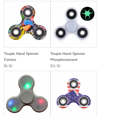
Toupie Hand Spinner
Toupie Hand Spinner
Comics
Phosphorescent
$6.90
$11.90