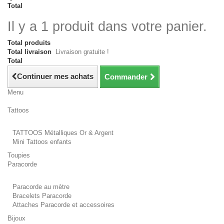
Total
Il y a 1 produit dans votre panier.
Total produits
Total livraison
Livraison gratuite !
Total
Continuer mes achats
Commander
Menu
Tattoos
TATTOOS Métalliques Or & Argent
Mini Tattoos enfants
Toupies
Paracorde
Paracorde au mètre
Bracelets Paracorde
Attaches Paracorde et accessoires
Bijoux