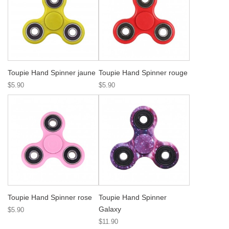
Toupie Hand Spinner jaune
Toupie Hand Spinner rouge
$5.90
$5.90
Toupie Hand Spinner rose
Toupie Hand Spinner
Galaxy
$5.90
$11.90