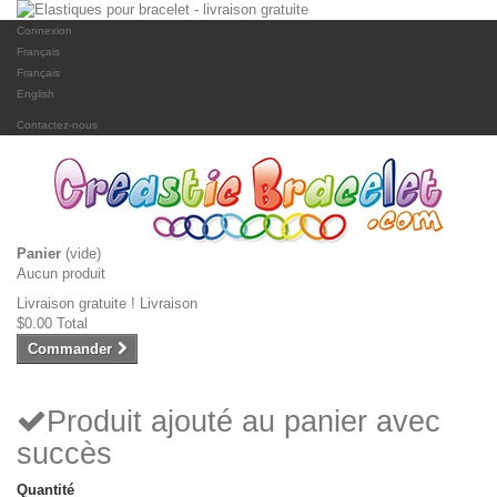
Connexion
Français
Français
English
Contactez-nous
Panier
(vide)
Aucun produit
Livraison gratuite !
Livraison
$0.00
Total
Commander
Produit ajouté au panier avec
succès
Quantité