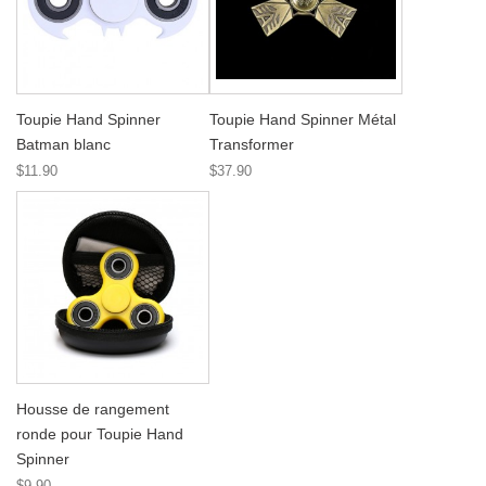
Toupie Hand Spinner
Toupie Hand Spinner Métal
Batman blanc
Transformer
$11.90
$37.90
Housse de rangement
ronde pour Toupie Hand
Spinner
$9.90