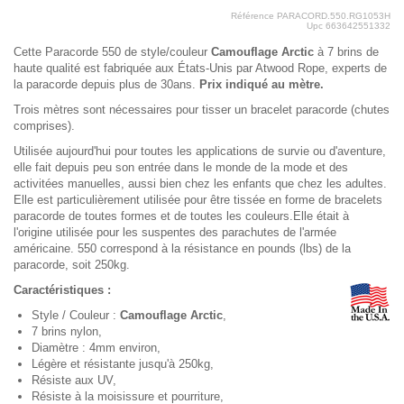
Référence
PARACORD.550.RG1053H
Upc
663642551332
Cette Paracorde 550 de style/couleur
Camouflage Arctic
à 7 brins de
haute qualité est fabriquée aux États-Unis par Atwood Rope, experts de
la paracorde depuis plus de 30ans.
Prix indiqué au mètre.
Trois mètres sont nécessaires pour tisser un bracelet paracorde (chutes
comprises).
Utilisée aujourd'hui pour toutes les applications de survie ou d'aventure,
elle fait depuis peu son entrée dans le monde de la mode et des
activitées manuelles, aussi bien chez les enfants que chez les adultes.
Elle est particulièrement utilisée pour être tissée en forme de bracelets
paracorde de toutes formes et de toutes les couleurs.Elle était à
l'origine utilisée pour les suspentes des parachutes de l'armée
américaine. 550 correspond à la résistance en pounds (lbs) de la
paracorde, soit 250kg.
Caractéristiques :
Style / Couleur :
Camouflage Arctic
,
7 brins nylon,
Diamètre : 4mm environ,
Légère et résistante jusqu'à 250kg,
Résiste aux UV,
Résiste à la moisissure et pourriture,