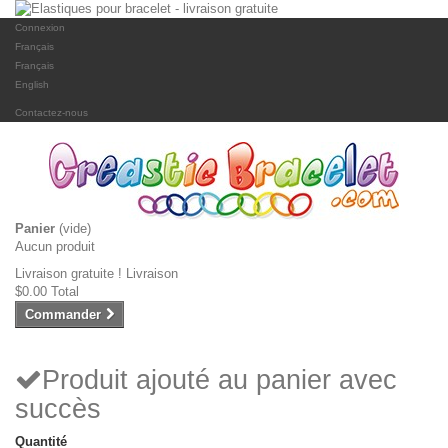
Connexion
Français
Français
English
Contactez-nous
Panier
(vide)
Aucun produit
Livraison gratuite !
Livraison
$0.00
Total
Commander
Produit ajouté au panier avec
succès
Quantité