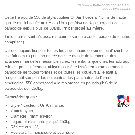
Référence
PARACORD.550.RG1118H
Upc
663642552117
Cette Paracorde 550 de style/couleur
Or Air Force
à 7 brins de haute
qualité est fabriquée aux États-Unis par Atwood Rope, experts de la
paracorde depuis plus de 30ans.
Prix indiqué au mètre.
Trois mètres sont nécessaires pour tisser un bracelet paracorde (chutes
comprises).
Utilisée aujourd'hui pour toutes les applications de survie ou d'aventure,
elle fait depuis peu son entrée dans le monde de la mode et des
activitées manuelles, aussi bien chez les enfants que chez les adultes.
Elle est particulièrement utilisée pour être tissée en forme de bracelets
paracorde de toutes formes et de toutes les couleurs.Elle était à
l'origine utilisée pour les suspentes des parachutes de l'armée
américaine. 550 correspond à la résistance en pounds (lbs) de la
paracorde, soit 250kg.
Caractéristiques :
Style / Couleur :
Or Air Force
,
7 brins nylon,
Diamètre : 4mm environ,
Légère et résistante jusqu'à 250kg,
Résiste aux UV,
Résiste à la moisissure et pourriture,