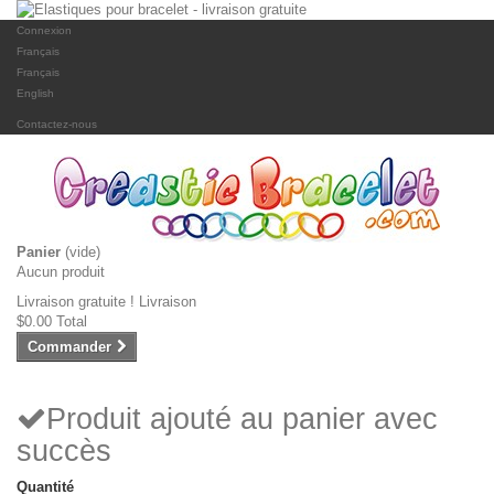
Connexion
Français
Français
English
Contactez-nous
Panier
(vide)
Aucun produit
Livraison gratuite !
Livraison
$0.00
Total
Commander
Produit ajouté au panier avec
succès
Quantité