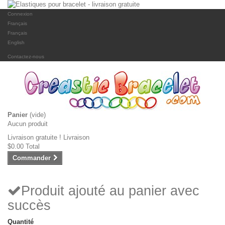
Connexion
Français
Français
English
Contactez-nous
Panier
(vide)
Aucun produit
Livraison gratuite !
Livraison
$0.00
Total
Commander
Produit ajouté au panier avec
succès
Quantité