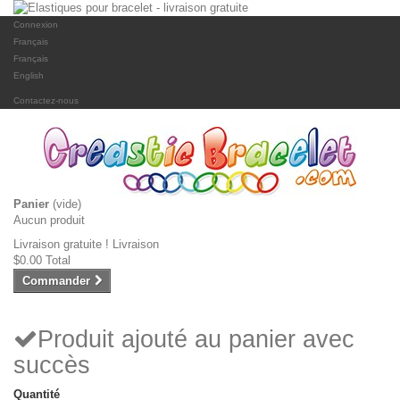
Connexion
Français
Français
English
Contactez-nous
Panier
(vide)
Aucun produit
Livraison gratuite !
Livraison
$0.00
Total
Commander
Produit ajouté au panier avec
succès
Quantité