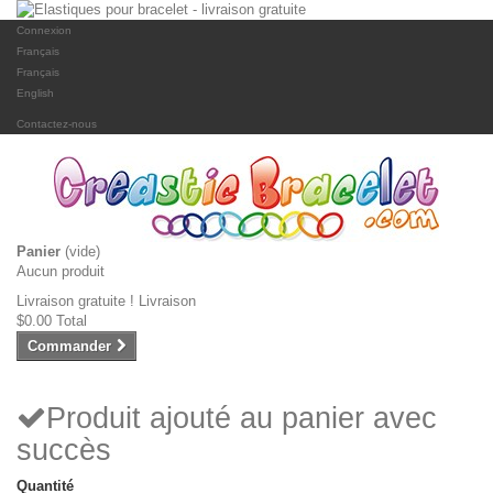
Connexion
Français
Français
English
Contactez-nous
Panier
(vide)
Aucun produit
Livraison gratuite !
Livraison
$0.00
Total
Commander
Produit ajouté au panier avec
succès
Quantité