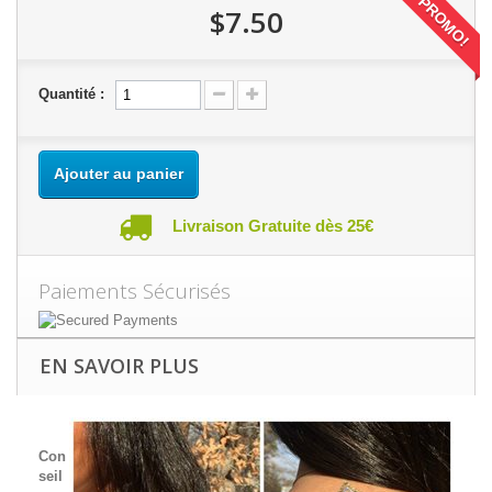
PROMO!
$7.50
Quantité :
Ajouter au panier
Livraison Gratuite dès 25€
Paiements Sécurisés
EN SAVOIR PLUS
Con
seil