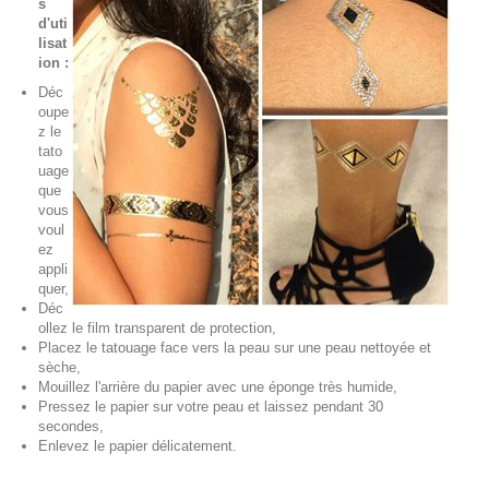
s
d'uti
lisat
ion :
Déc
oupe
z le
tato
uage
que
vous
voul
ez
appli
quer,
Déc
ollez le film transparent de protection,
Placez le tatouage face vers la peau sur une peau nettoyée et
sèche,
Mouillez l'arrière du papier avec une éponge très humide,
Pressez le papier sur votre peau et laissez pendant 30
secondes,
Enlevez le papier délicatement.