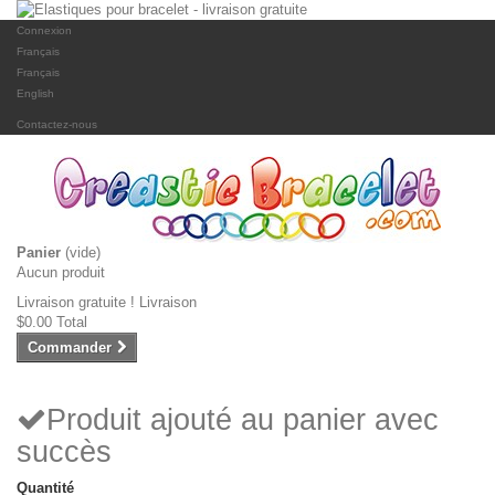
Connexion
Français
Français
English
Contactez-nous
Panier
(vide)
Aucun produit
Livraison gratuite !
Livraison
$0.00
Total
Commander
Produit ajouté au panier avec
succès
Quantité