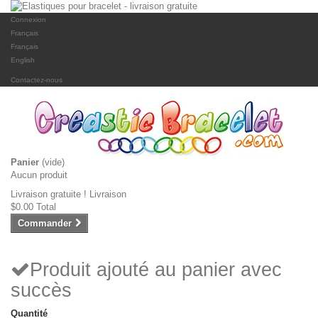
Connexion
Français
Français
English
Contactez-nous
Panier
(vide)
Aucun produit
Livraison gratuite !
Livraison
$0.00
Total
Commander
Produit ajouté au panier avec
succès
Quantité