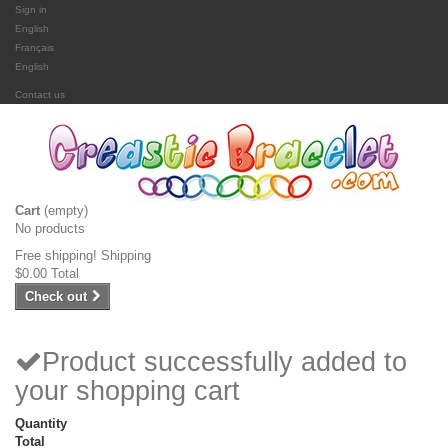
Sign in
English
Français
English
Contact us
Cart
(empty)
No products
Free shipping!
Shipping
$0.00
Total
Check out
Product successfully added to
your shopping cart
Quantity
Total