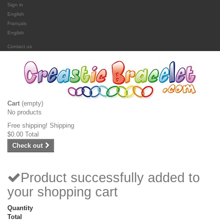
Sign in
English
Français
English
Contact us
Cart
(empty)
No products
Free shipping!
Shipping
$0.00
Total
Check out
Product successfully added to
your shopping cart
Quantity
Total