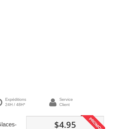
Expéditions
Service
24H / 48H*
Client
PROMO!
$4.95
Glaces-