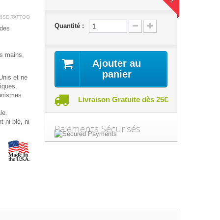
RISE.TATTOO
Quantité :
 des
.
les mains,
Ajouter au
panier
Unis et ne
iques,
ganismes
Livraison Gratuite dès 25€
le.
 ni blé, ni
Paiements Sécurisés