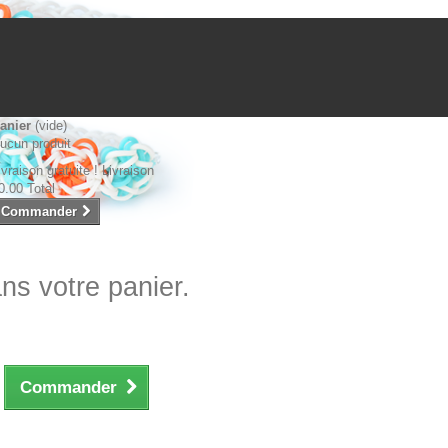
anier
(vide)
ucun produit
ivraison gratuite !
Livraison
0.00
Total
Commander
ans votre panier.
Commander