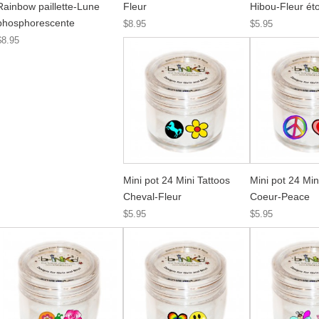
Rainbow paillette-Lune
Fleur
Hibou-Fleur éto
phosphorescente
$8.95
$5.95
$8.95
Mini pot 24 Mini Tattoos
Mini pot 24 Min
Cheval-Fleur
Coeur-Peace
$5.95
$5.95