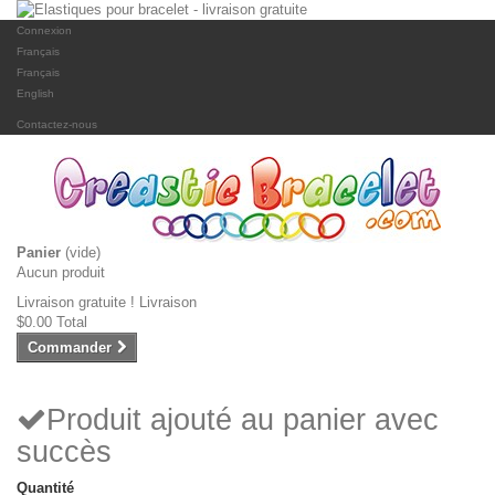
Connexion
Français
Français
English
Contactez-nous
Panier
(vide)
Aucun produit
Livraison gratuite !
Livraison
$0.00
Total
Commander
Produit ajouté au panier avec
succès
Quantité