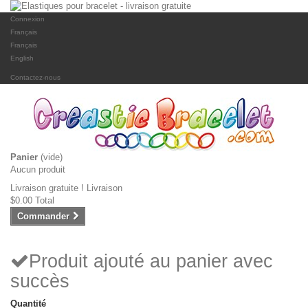
Connexion
Français
Français
English
Contactez-nous
Panier
(vide)
Aucun produit
Livraison gratuite !
Livraison
$0.00
Total
Commander
Produit ajouté au panier avec
succès
Quantité