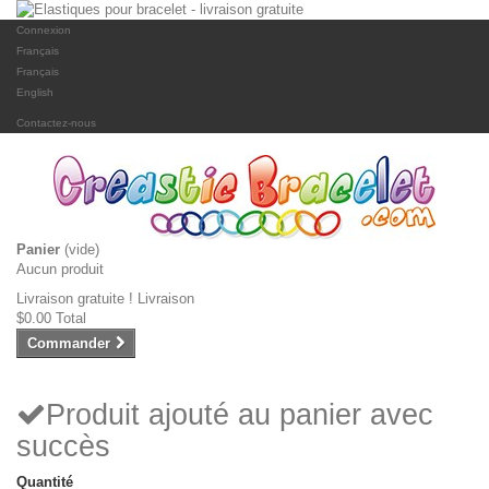
Connexion
Français
Français
English
Contactez-nous
Panier
(vide)
Aucun produit
Livraison gratuite !
Livraison
$0.00
Total
Commander
Produit ajouté au panier avec
succès
Quantité